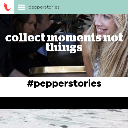
pepperstories
collect moments not
things
#pepperstories