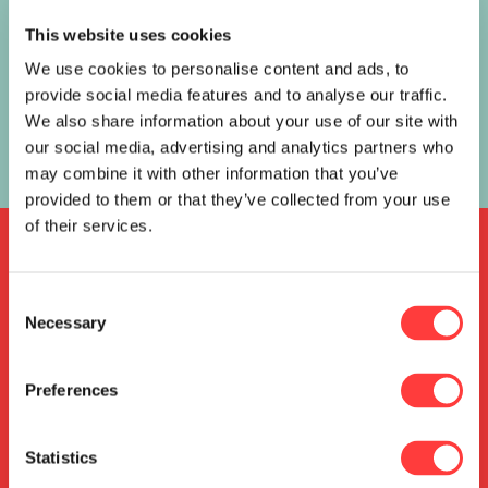
This website uses cookies
Ken of ben jij onze lunch held of heldin voor op ons
We use cookies to personalise content and ads, to
mooie hoofdkantoor in Haarlem? Check de
provide social media features and to analyse our traffic.
volledige vacature op onze website >>
We also share information about your use of our site with
https://bit.ly/2VEXxw0
our social media, advertising and analytics partners who
Pepperminds
may combine it with other information that you’ve
provided to them or that they’ve collected from your use
of their services.
go into the world and
do well. But more
Consent
Necessary
Selection
importantly, go into
the world and do
Preferences
good.
Statistics
Minor Myers