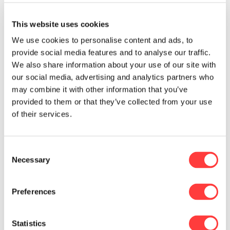
toekomst, aan je dromen.
This website uses cookies
Ja toch? Mooi. Want dan vind je bij ons de
We use cookies to personalise content and ads, to
studentenjob van je leven. Trainingen. Masterclasses.
provide social media features and to analyse our traffic.
Groeimogelijkheden in België en daarbuiten.
We also share information about your use of our site with
Je bent actief voor A-merken.
our social media, advertising and analytics partners who
may combine it with other information that you’ve
Werft abonnees, leden en donateurs met bijzondere
provided to them or that they’ve collected from your use
acties.
of their services.
Vormt een hechte community met je collega’s, die
al snel je vrienden worden.
Consent
Dat is niet alleen gezellig, het is ook goud waard in het
Necessary
Selection
vervolg van je carrière, bij ons of ergens anders. Dus:
ben je 18 jaar of ouder en minstens één keer per
Preferences
week beschikbaar
? Ligt de wereld aan je voeten?
Registreer je dan snel.
Statistics